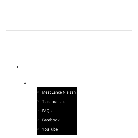
LANCE NIELSEN
Utah Magician for Hire
HOME
ABOUT ME
Meet Lance Nielsen
Testimonials
FAQs
Facebook
YouTube