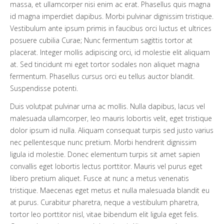
massa, et ullamcorper nisi enim ac erat. Phasellus quis magna
id magna imperdiet dapibus. Morbi pulvinar dignissim tristique.
Vestibulum ante ipsum primis in faucibus orci luctus et ultrices
posuere cubilia Curae; Nunc fermentum sagittis tortor at
placerat. Integer mollis adipiscing orci, id molestie elit aliquam
at. Sed tincidunt mi eget tortor sodales non aliquet magna
fermentum. Phasellus cursus orci eu tellus auctor blandit.
Suspendisse potenti.
Duis volutpat pulvinar urna ac mollis. Nulla dapibus, lacus vel
malesuada ullamcorper, leo mauris lobortis velit, eget tristique
dolor ipsum id nulla. Aliquam consequat turpis sed justo varius
nec pellentesque nunc pretium. Morbi hendrerit dignissim
ligula id molestie. Donec elementum turpis sit amet sapien
convallis eget lobortis lectus porttitor. Mauris vel purus eget
libero pretium aliquet. Fusce at nunc a metus venenatis
tristique. Maecenas eget metus et nulla malesuada blandit eu
at purus. Curabitur pharetra, neque a vestibulum pharetra,
tortor leo porttitor nisl, vitae bibendum elit ligula eget felis.