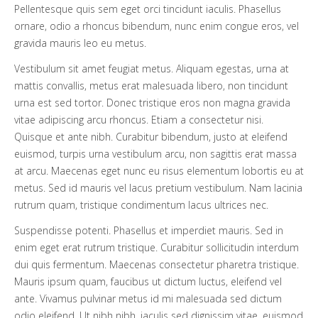
Pellentesque quis sem eget orci tincidunt iaculis. Phasellus
ornare, odio a rhoncus bibendum, nunc enim congue eros, vel
gravida mauris leo eu metus.
Vestibulum sit amet feugiat metus. Aliquam egestas, urna at
mattis convallis, metus erat malesuada libero, non tincidunt
urna est sed tortor. Donec tristique eros non magna gravida
vitae adipiscing arcu rhoncus. Etiam a consectetur nisi.
Quisque et ante nibh. Curabitur bibendum, justo at eleifend
euismod, turpis urna vestibulum arcu, non sagittis erat massa
at arcu. Maecenas eget nunc eu risus elementum lobortis eu at
metus. Sed id mauris vel lacus pretium vestibulum. Nam lacinia
rutrum quam, tristique condimentum lacus ultrices nec.
Suspendisse potenti. Phasellus et imperdiet mauris. Sed in
enim eget erat rutrum tristique. Curabitur sollicitudin interdum
dui quis fermentum. Maecenas consectetur pharetra tristique.
Mauris ipsum quam, faucibus ut dictum luctus, eleifend vel
ante. Vivamus pulvinar metus id mi malesuada sed dictum
odio eleifend. Ut nibh nibh, iaculis sed dignissim vitae, euismod